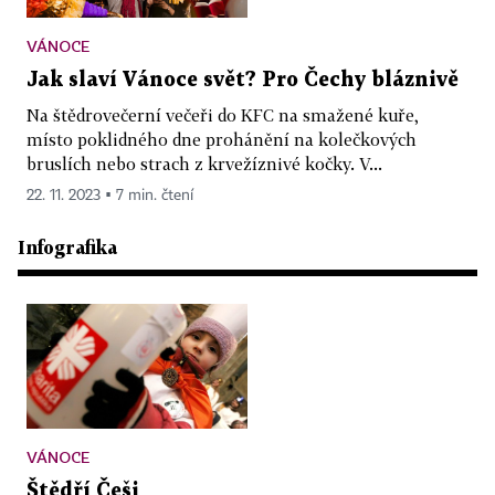
VÁNOCE
Jak slaví Vánoce svět? Pro Čechy bláznivě
Na štědrovečerní večeři do KFC na smažené kuře,
místo poklidného dne prohánění na kolečkových
bruslích nebo strach z krvežíznivé kočky. V...
22. 11. 2023 ▪ 7 min. čtení
Infografika
VÁNOCE
Štědří Češi