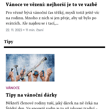
Vánoce ve vězení: nejhorší je to ve vazbě
Pro vězně bývá vánoční čas těžký, myslí totiž ještě víc
na rodinu. Mnoho z nich si jen přeje, aby už bylo po
svátcích. Ale najdou se i tací,...
22. 11. 2023 ▪ 11 min. čtení
Tipy
VÁNOCE
Tipy na vánoční dárky
Někteří členové rodiny tuší, jaký dárek na ně čeká na
Štědrý den. Ve spoustě rodin je to už jakousi tradicí –