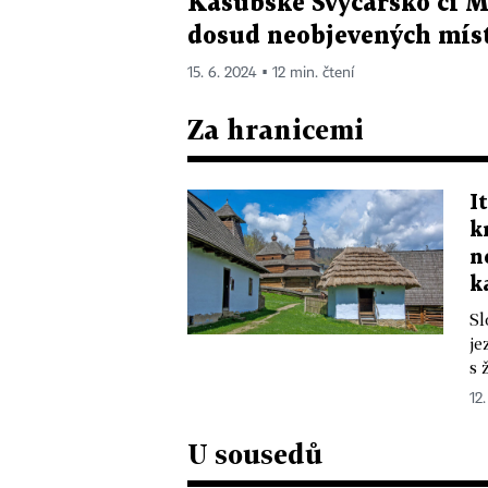
Kašubské Švýcarsko či Ma
dosud neobjevených mís
15. 6. 2024 ▪ 12 min. čtení
Za hranicemi
I
k
n
k
Sl
je
s 
12
U sousedů