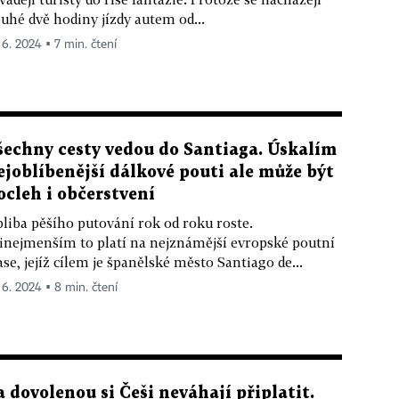
uhé dvě hodiny jízdy autem od...
. 6. 2024 ▪ 7 min. čtení
šechny cesty vedou do Santiaga. Úskalím
ejoblíbenější dálkové pouti ale může být
ocleh i občerstvení
liba pěšího putování rok od roku roste.
inejmenším to platí na nejznámější evropské poutní
ase, jejíž cílem je španělské město Santiago de...
. 6. 2024 ▪ 8 min. čtení
a dovolenou si Češi neváhají připlatit.