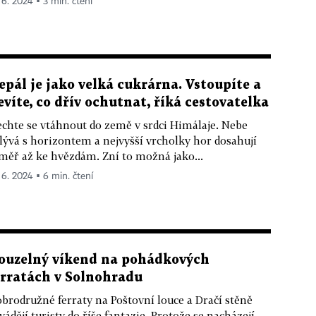
. 6. 2024 ▪ 3 min. čtení
epál je jako velká cukrárna. Vstoupíte a
evíte, co dřív ochutnat, říká cestovatelka
chte se vtáhnout do země v srdci Himálaje. Nebe
lývá s horizontem a nejvyšší vrcholky hor dosahují
měř až ke hvězdám. Zní to možná jako...
. 6. 2024 ▪ 6 min. čtení
ouzelný víkend na pohádkových
erratách v Solnohradu
brodružné ferraty na Poštovní louce a Dračí stěně
vádějí turisty do říše fantazie. Protože se nacházejí