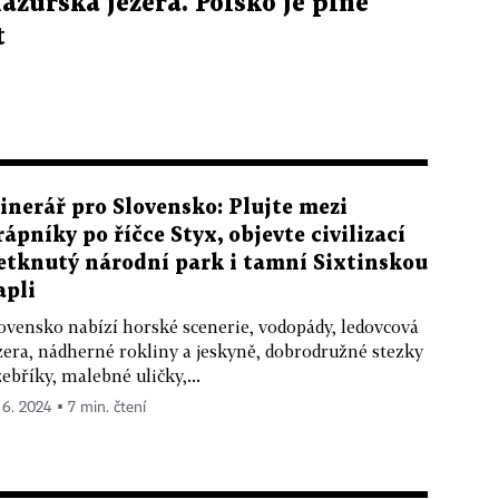
zurská jezera. Polsko je plné
t
tinerář pro Slovensko: Plujte mezi
rápníky po říčce Styx, objevte civilizací
etknutý národní park i tamní Sixtinskou
apli
ovensko nabízí horské scenerie, vodopády, ledovcová
zera, nádherné rokliny a jeskyně, dobrodružné stezky
žebříky, malebné uličky,...
. 6. 2024 ▪ 7 min. čtení