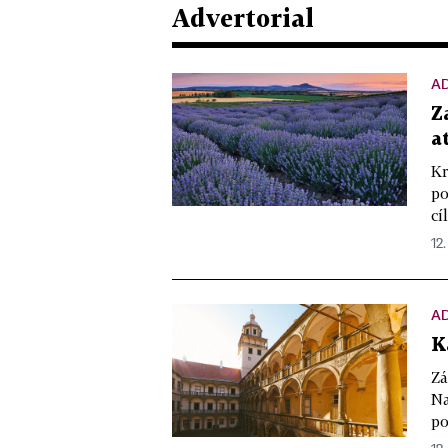
Advertorial
A
Z
a
Kr
po
cí
12
A
K
Zá
Na
po