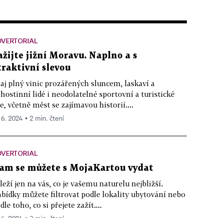
DVERTORIAL
ažijte jižní Moravu. Naplno a s
traktivní slevou
aj plný vinic prozářených sluncem, laskaví a
hostinní lidé i neodolatelné sportovní a turistické
le, včetně měst se zajímavou historií....
. 6. 2024 ▪ 2 min. čtení
DVERTORIAL
am se můžete s MojaKartou vydat
leží jen na vás, co je vašemu naturelu nejbližší.
bídky můžete filtrovat podle lokality ubytování nebo
dle toho, co si přejete zažít....