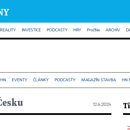
REALITY
INVESTICE
PODCASTY
HRY
PročNe
ARCHIV
D
 HN
EVENTY
ČLÁNKY
PODCASTY
MAGAZÍN STAVBA
HN 
Česku
12.6.2024
Ti