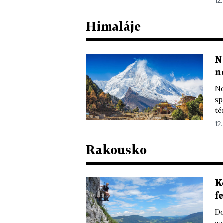
12
Himaláje
N
n
Ne
sp
té
12
Rakousko
K
f
Do
za