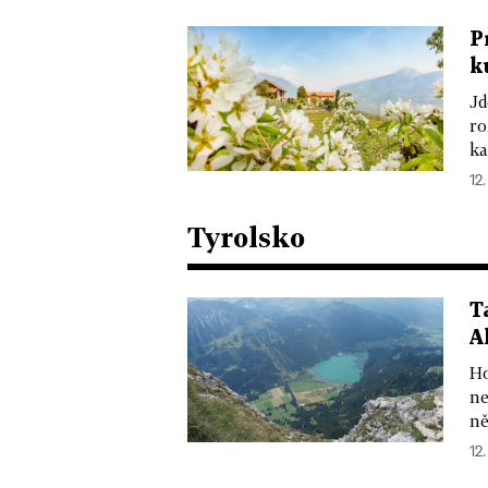
P
k
Jd
ro
ka
12
Tyrolsko
T
A
Ho
ne
ně
12