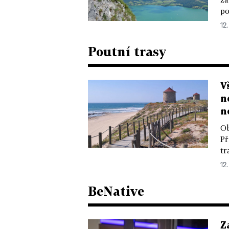
po
12
Poutní trasy
V
n
n
Ob
Př
tr
12
BeNative
Z