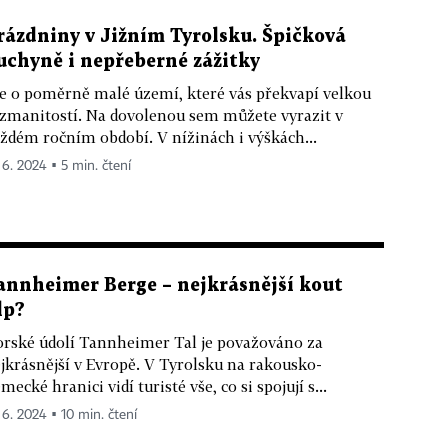
rázdniny v Jižním Tyrolsku. Špičková
uchyně i nepřeberné zážitky
e o poměrně malé území, které vás překvapí velkou
zmanitostí. Na dovolenou sem můžete vyrazit v
ždém ročním období. V nížinách i výškách...
. 6. 2024 ▪ 5 min. čtení
annheimer Berge – nejkrásnější kout
lp?
rské údolí Tannheimer Tal je považováno za
jkrásnější v Evropě. V Tyrolsku na rakousko-
mecké hranici vidí turisté vše, co si spojují s...
. 6. 2024 ▪ 10 min. čtení