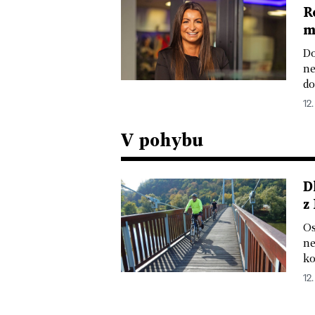
R
m
Do
ne
do
12
V pohybu
D
z
Os
ne
ko
12.