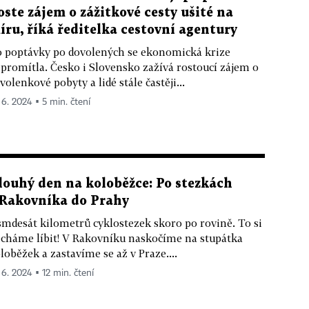
oste zájem o zážitkové cesty ušité na
íru, říká ředitelka cestovní agentury
 poptávky po dovolených se ekonomická krize
promítla. Česko i Slovensko zažívá rostoucí zájem o
volenkové pobyty a lidé stále častěji...
. 6. 2024 ▪ 5 min. čtení
louhý den na koloběžce: Po stezkách
 Rakovníka do Prahy
mdesát kilometrů cyklostezek skoro po rovině. To si
cháme líbit! V Rakovníku naskočíme na stupátka
loběžek a zastavíme se až v Praze....
 6. 2024 ▪ 12 min. čtení