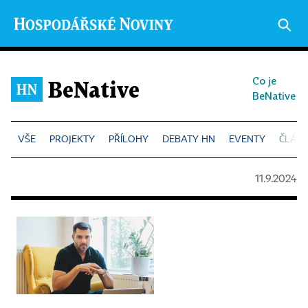
Co je
BeNative
BeNative
PROJEKTY
PŘÍLOHY
DEBATY HN
EVENTY
ČLÁN
11.9.2024