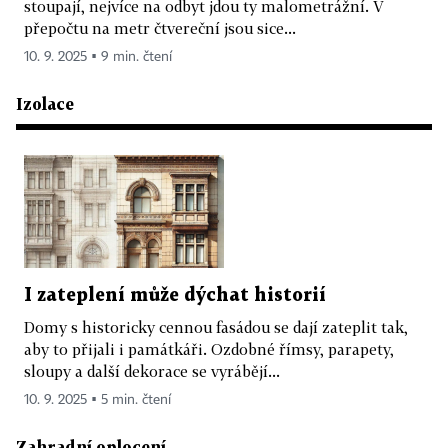
stoupají, nejvíce na odbyt jdou ty malometrážní. V
přepočtu na metr čtvereční jsou sice...
10. 9. 2025 ▪ 9 min. čtení
Izolace
I zateplení může dýchat historií
Domy s historicky cennou fasádou se dají zateplit tak,
aby to přijali i památkáři. Ozdobné římsy, parapety,
sloupy a další dekorace se vyrábějí...
10. 9. 2025 ▪ 5 min. čtení
Zahradní oplocení