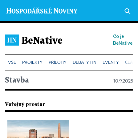
Co je
BeNative
BeNative
PROJEKTY
PŘÍLOHY
DEBATY HN
EVENTY
ČLÁN
Stavba
10.9.2025
Veřejný prostor