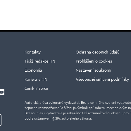
Kontakty
Ochrana osobních údajů
Tiráž redakce HN
Prohlášení o cookies
Economia
Nastavení soukromí
Kariéra v HN
Všeobecné smluvní podmínky
Ceník inzerce
Autorská práva vykonává vydavatel. Bez písemného svolení vydavatele 
zejména rozmnožování a šíření jakýmkoli způsobem, mechanickým ne
Bez souhlasu vydavatele je zakázáno též rozmnožování obsahu pro 
podle ustanovení § 39c autorského zákona.