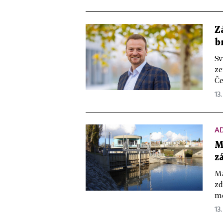
Z
b
Sv
ze
Če
13.
A
M
z
Ma
zd
mé
13.