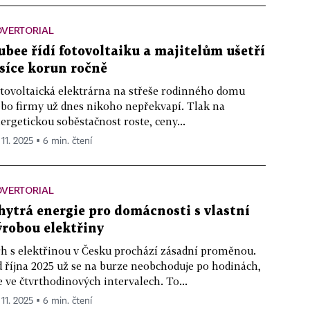
DVERTORIAL
ubee řídí fotovoltaiku a majitelům ušetří
isíce korun ročně
tovoltaická elektrárna na střeše rodinného domu
bo firmy už dnes nikoho nepřekvapí. Tlak na
ergetickou soběstačnost roste, ceny...
 11. 2025 ▪ 6 min. čtení
DVERTORIAL
hytrá energie pro domácnosti s vlastní
ýrobou elektřiny
h s elektřinou v Česku prochází zásadní proměnou.
 října 2025 už se na burze neobchoduje po hodinách,
e ve čtvrthodinových intervalech. To...
 11. 2025 ▪ 6 min. čtení