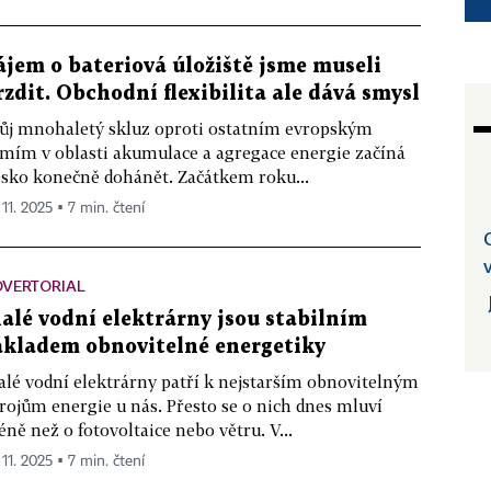
ájem o bateriová úložiště jsme museli
rzdit. Obchodní flexibilita ale dává smysl
ůj mnohaletý skluz oproti ostatním evropským
mím v oblasti akumulace a agregace energie začíná
sko konečně dohánět. Začátkem roku...
 11. 2025 ▪ 7 min. čtení
DVERTORIAL
alé vodní elektrárny jsou stabilním
ákladem obnovitelné energetiky
lé vodní elektrárny patří k nejstarším obnovitelným
rojům energie u nás. Přesto se o nich dnes mluví
ně než o fotovoltaice nebo větru. V...
 11. 2025 ▪ 7 min. čtení