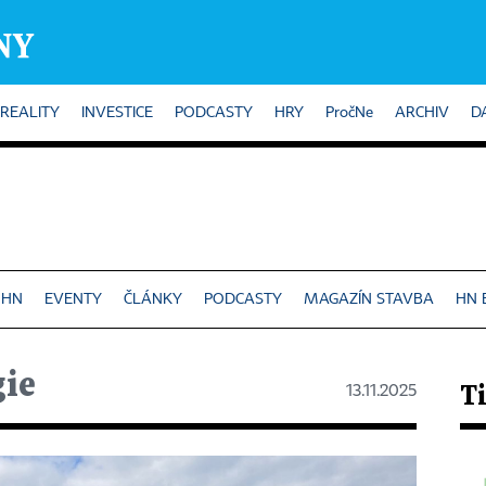
REALITY
INVESTICE
PODCASTY
HRY
PročNe
ARCHIV
D
 HN
EVENTY
ČLÁNKY
PODCASTY
MAGAZÍN STAVBA
HN 
gie
13.11.2025
Ti