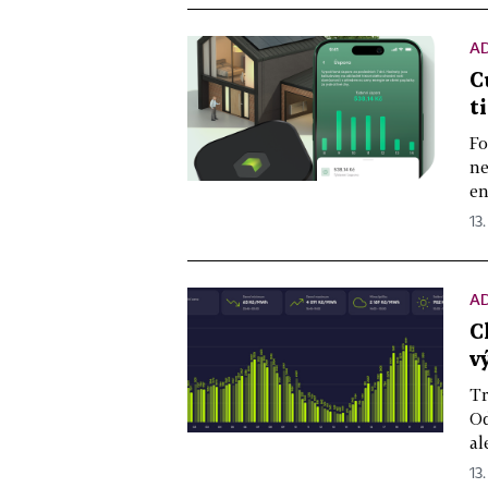
A
C
t
Fo
ne
en
13.
A
C
v
Tr
Od
al
13.