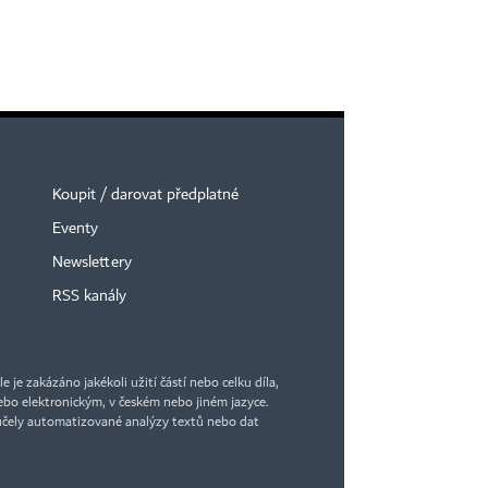
Koupit / darovat předplatné
Eventy
Newslettery
RSS kanály
je zakázáno jakékoli užití částí nebo celku díla,
bo elektronickým, v českém nebo jiném jazyce.
účely automatizované analýzy textů nebo dat