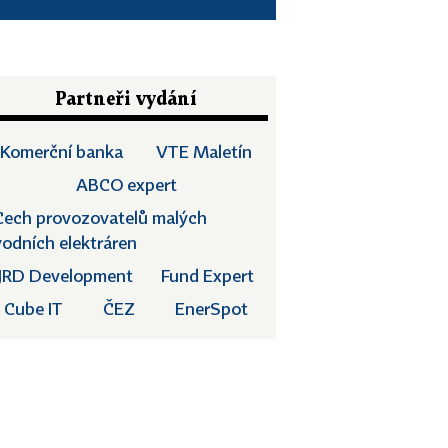
Partneři vydání
Komerční banka
VTE Maletín
ABCO expert
Cech provozovatelů malých
vodních elektráren
JRD Development
Fund Expert
Cube IT
ČEZ
EnerSpot