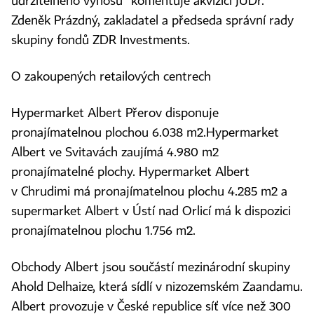
udržitelného výnosu“ komentuje akvizici JUDr.
Zdeněk Prázdný, zakladatel a předseda správní rady
skupiny fondů ZDR Investments
.
O zakoupených retailových centrech
Hypermarket Albert Přerov disponuje
pronajímatelnou plochou 6.038 m
2
.
Hypermarket
Albert ve Svitavách zaujímá 4.980 m
2
pronajímatelné plochy. Hypermarket Albert
v Chrudimi má pronajímatelnou plochu 4.285 m
2
a
supermarket Albert v Ústí nad Orlicí má k dispozici
pronajímatelnou plochu 1.756 m
2
.
Obchody Albert jsou součástí mezinárodní skupiny
Ahold Delhaize, která sídlí v nizozemském Zaandamu.
Albert provozuje v České republice síť více než 300