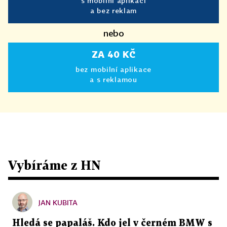
s mobilní aplikací
a bez reklam
nebo
ZA 40 KČ
bez mobilní aplikace
a s reklamou
Vybíráme z HN
JAN KUBITA
Hledá se papaláš. Kdo jel v černém BMW s