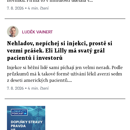
7. 8. 2026 ▪ 4 min. čtení
LUDĚK VAINERT
Nehladov, nepíchej si injekci, prostě si
vezmi prášek. Eli Lilly má svatý grál
pacientů i investorů
Injekce si běžní lidé sami píchají jen velmi neradi. Podle
průzkumů má k takové formě užívání léků averzi sedm
z deseti amerických pacientů....
7. 8. 2026 ▪ 4 min. čtení