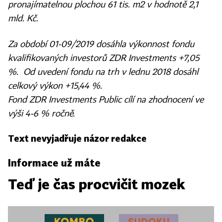
pronajímatelnou plochou 61 tis. m2 v hodnotě 2,1
mld. Kč.
Za období 01-09/2019 dosáhla výkonnost fondu
kvalifikovaných investorů ZDR Investments +7,05
%. Od uvedení fondu na trh v lednu 2018 dosáhl
celkový výkon +15,44 %.
Fond ZDR Investments Public cílí na zhodnocení ve
výši 4-6 % ročně.
Text nevyjadřuje názor redakce
Informace už máte
Teď je čas procvičit mozek