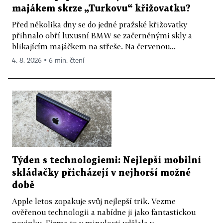
majákem skrze „Turkovu“ křižovatku?
Před několika dny se do jedné pražské křižovatky
přihnalo obří luxusní BMW se začerněnými skly a
blikajícím majáčkem na střeše. Na červenou...
4. 8. 2026 ▪ 6 min. čtení
Týden s technologiemi: Nejlepší mobilní
skládačky přicházejí v nejhorší možné
době
Apple letos zopakuje svůj nejlepší trik. Vezme
ověřenou technologii a nabídne ji jako fantastickou
novinku. Firma to v minulosti udělala v...