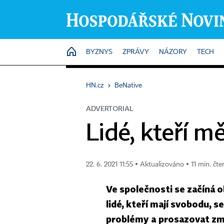
HOME
BYZNYS
ZPRÁVY
NÁZORY
TECH
HN.cz
›
BeNative
ADVERTORIAL
Lidé, kteří m
22. 6. 2021 11:55 ▪ Aktualizováno ▪ 11 min. čte
Ve společnosti se začíná 
lidé, kteří mají svobodu, 
problémy a prosazovat změ