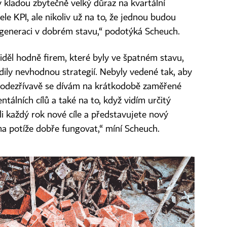
y kladou zbytečně velký důraz na kvartální
le KPI, ale nikoliv už na to, že jednou budou
í generaci v dobrém stavu,“ podotýká Scheuch.
viděl hodně firem, které byly ve špatném stavu,
dily nevhodnou strategií. Nebyly vedené tak, aby
 podezřívavě se dívám na krátkodobě zaměřené
ntálních cílů a také na to, když vidím určitý
li každý rok nové cíle a představujete nový
ma potíže dobře fungovat,“ míní Scheuch.