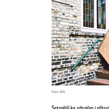
Foto: ING
Šetrnější ke zdrojům i příro