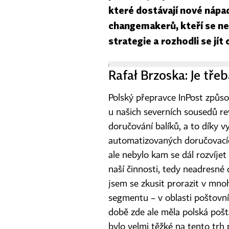
které dostávají nové nápad
changemakerů, kteří se neb
strategie a rozhodli se jít
Rafał Brzoska: Je tře
Polský přepravce InPost způso
u našich severních sousedů re
doručování balíků, a to díky v
automatizovaných doručovací
ale nebylo kam se dál rozvíje
naší činnosti, tedy neadresné d
jsem se zkusit prorazit v mn
segmentu – v oblasti poštovní
době zde ale měla polská poš
bylo velmi těžké na tento trh 