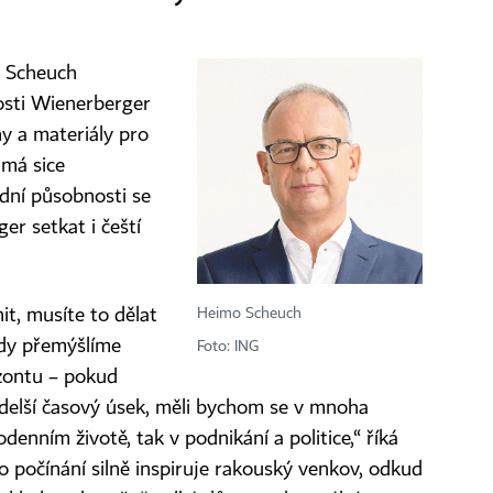
o Scheuch
osti Wienerberger
ny a materiály pro
 má sice
dní působnosti se
r setkat i čeští
Heimo Scheuch
it, musíte to dělat
kdy přemýšlíme
Foto: ING
izontu – pokud
 delší časový úsek, měli bychom se v mnoha
denním životě, tak v podnikání a politice,“ říká
 počínání silně inspiruje rakouský venkov, odkud