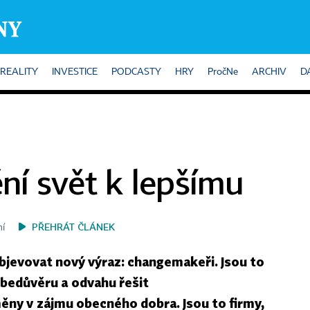
REALITY
INVESTICE
PODCASTY
HRY
PročNe
ARCHIV
D
ění svět k lepšímu
PŘEHRÁT ČLÁNEK
ní
objevovat nový výraz: changemakeři. Jsou to
sebedůvěru a odvahu řešit
ny v zájmu obecného dobra. Jsou to firmy,