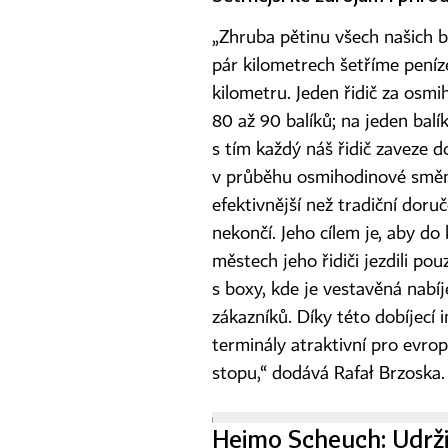
„Zhruba pětinu všech našich b
pár kilometrech šetříme peníz
kilometru. Jeden řidič za os
80 až 90 balíků; na jeden bal
s tím každý náš řidič zaveze d
v průběhu osmihodinové směny
efektivnější než tradiční doru
nekončí. Jeho cílem je, aby do
městech jeho řidiči jezdili po
s boxy, kde je vestavěná nabíje
zákazníků. Díky této dobíjecí 
terminály atraktivní pro evrop
stopu,“ dodává Rafał Brzoska.
Heimo Scheuch: Udrži