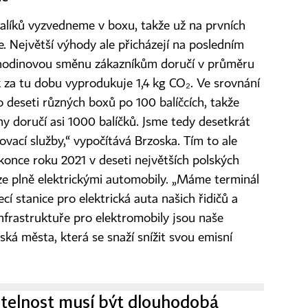
alíků vyzvedneme v boxu, takže už na prvních
e. Největší výhody ale přicházejí na posledním
mihodinovou směnu zákazníkům doručí v průměru
ík za tu dobu vyprodukuje 1,4 kg CO₂. Ve srovnání
o deseti různých boxů po 100 balíčcích, takže
 doručí asi 1000 balíčků. Jsme tedy desetkrát
čovací služby,“ vypočítává Brzoska. Tím to ale
 konce roku 2021 v deseti největších polských
uze plně elektrickými automobily. „Máme terminál
cí stanice pro elektrická auta našich řidičů a
infrastruktuře pro elektromobily jsou naše
ská města, která se snaží snížit svou emisní
telnost musí být dlouhodobá