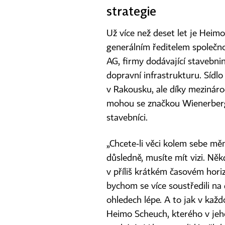
strategie
Už více než deset let je Heim
generálním ředitelem společn
AG, firmy dodávající stavebni
dopravní infrastrukturu. Sídlo
v Rakousku, ale díky mezináro
mohou se značkou Wienerberge
stavebníci.
„Chcete‑li věci kolem sebe měn
důsledně, musíte mít vizi. Ně
v příliš krátkém časovém hor
bychom se více soustředili na
ohledech lépe. A to jak v každo
Heimo Scheuch, kterého v jeho