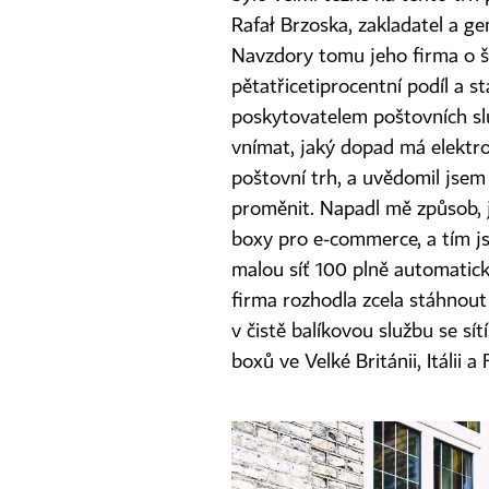
Rafał Brzoska, zakladatel a gen
Navzdory tomu jeho firma o še
pětatřicetiprocentní podíl a 
poskytovatelem poštovních slu
vnímat, jaký dopad má elektr
poštovní trh, a uvědomil jsem 
proměnit. Napadl mě způsob,
boxy pro e‑commerce, a tím jsm
malou síť 100 plně automatick
firma rozhodla zcela stáhnout
v čistě balíkovou službu se sí
boxů ve Velké Británii, Itálii a F