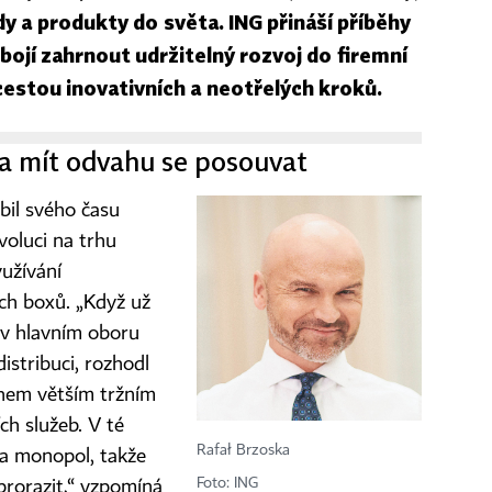
y a produkty do světa. ING přináší příběhy
ojí zahrnout udržitelný rozvoj do firemní
 cestou inovativních a neotřelých kroků.
ba mít odvahu se posouvat
bil svého času
voluci na trhu
yužívání
ch boxů. „Když už
t v hlavním oboru
istribuci, rozhodl
ohem větším tržním
ch služeb. V té
Rafał Brzoska
ta monopol, takže
Foto: ING
prorazit,“ vzpomíná