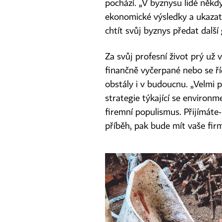
pochází. „V byznysu lidé někd
ekonomické výsledky a ukazate
chtít svůj byznys předat dalš
Za svůj profesní život prý už 
finančně vyčerpané nebo se ří
obstály i v budoucnu. „Velmi
strategie týkající se environme
firemní populismus. Přijímáte‑
příběh, pak bude mít vaše fir