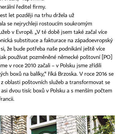
erální ředitel firmy.
st let později na trhu držela už
stala se nejrychleji rostoucím soukromým
žeb v Evropě. „V té době jsem také začal více
onická substituce a fakturace na západoevropský
si, že bude potřeba naše podnikání ještě více
 jak používat pozměněné německé poštovní [PO]
e v roce 2010 začali – v Polsku jsme zřídili
ých boxů na balíky,“ říká Brzoska. V roce 2016 se
 z oblasti poštovních služeb a transformovat se
tí asi dvou tisíc boxů v Polsku a s menším počtem
rancii.