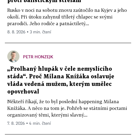
proti balistickým střelám
Rusko v noci na sobotu znovu zaútočilo na Kyjev a jeho
okolí. Při útoku zahynul tříletý chlapec se svými
prarodiči. Jeho rodiče a patnáctiletý...
8. 8. 2026 ▪ 3 min. čtení
PETR HONZEJK
„Prolhaný hlupák v čele nemyslícího
stáda“. Proč Milana Knížáka oslavuje
vláda vedená mužem, kterým umělec
opovrhoval
Někteří říkají, že to byl poslední happening Milana
Knížáka. A něco na tom je. Pohřeb se státními poctami
organizovaný těmi, kterými slavný...
7. 8. 2026 ▪ 4 min. čtení