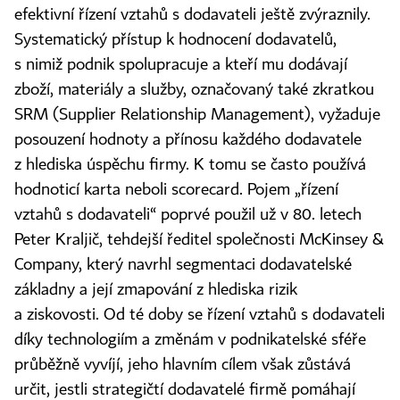
efektivní řízení vztahů s dodavateli ještě zvýraznily.
Systematický přístup k hodnocení dodavatelů,
s nimiž podnik spolupracuje a kteří mu dodávají
zboží, materiály a služby, označovaný také zkratkou
SRM (Supplier Relationship Management), vyžaduje
posouzení hodnoty a přínosu každého dodavatele
z hlediska úspěchu firmy. K tomu se často používá
hodnoticí karta neboli scorecard. Pojem „řízení
vztahů s dodavateli“ poprvé použil už v 80. letech
Peter Kraljič, tehdejší ředitel společnosti McKinsey &
Company, který navrhl segmentaci dodavatelské
základny a její zmapování z hlediska rizik
a ziskovosti. Od té doby se řízení vztahů s dodavateli
díky technologiím a změnám v podnikatelské sféře
průběžně vyvíjí, jeho hlavním cílem však zůstává
určit, jestli strategičtí dodavatelé firmě pomáhají