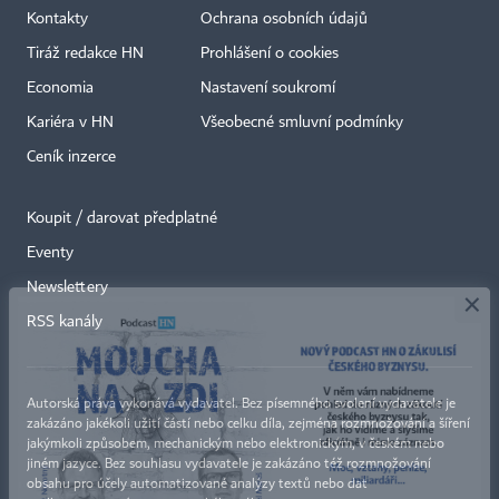
Kontakty
Ochrana osobních údajů
Tiráž redakce HN
Prohlášení o cookies
Economia
Nastavení soukromí
Kariéra v HN
Všeobecné smluvní podmínky
Ceník inzerce
Koupit / darovat předplatné
Eventy
×
Newslettery
RSS kanály
Autorská práva vykonává vydavatel. Bez písemného svolení vydavatele je
zakázáno jakékoli užití částí nebo celku díla, zejména rozmnožování a šíření
jakýmkoli způsobem, mechanickým nebo elektronickým, v českém nebo
jiném jazyce. Bez souhlasu vydavatele je zakázáno též rozmnožování
obsahu pro účely automatizované analýzy textů nebo dat