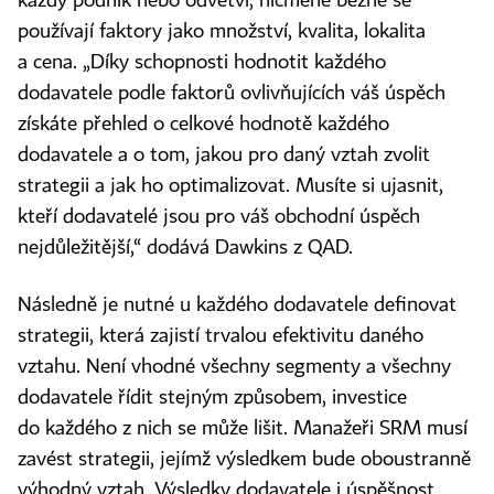
každý podnik nebo odvětví, nicméně běžně se
používají faktory jako množství, kvalita, lokalita
a cena. „Díky schopnosti hodnotit každého
dodavatele podle faktorů ovlivňujících váš úspěch
získáte přehled o celkové hodnotě každého
dodavatele a o tom, jakou pro daný vztah zvolit
strategii a jak ho optimalizovat. Musíte si ujasnit,
kteří dodavatelé jsou pro váš obchodní úspěch
nejdůležitější,“ dodává Dawkins z QAD.
Následně je nutné u každého dodavatele definovat
strategii, která zajistí trvalou efektivitu daného
vztahu. Není vhodné všechny segmenty a všechny
dodavatele řídit stejným způsobem, investice
do každého z nich se může lišit. Manažeři SRM musí
zavést strategii, jejímž výsledkem bude oboustranně
výhodný vztah. Výsledky dodavatele i úspěšnost