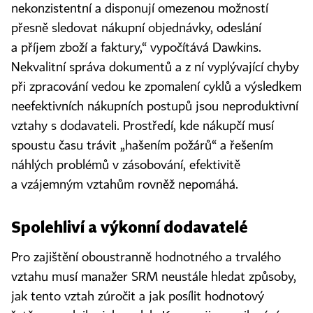
nekonzistentní a disponují omezenou možností
přesně sledovat nákupní objednávky, odeslání
a příjem zboží a faktury,“ vypočítává Dawkins.
Nekvalitní správa dokumentů a z ní vyplývající chyby
při zpracování vedou ke zpomalení cyklů a výsledkem
neefektivních nákupních postupů jsou neproduktivní
vztahy s dodavateli. Prostředí, kde nákupčí musí
spoustu času trávit „hašením požárů“ a řešením
náhlých problémů v zásobování, efektivitě
a vzájemným vztahům rovněž nepomáhá.
Spolehliví a výkonní dodavatelé
Pro zajištění oboustranně hodnotného a trvalého
vztahu musí manažer SRM neustále hledat způsoby,
jak tento vztah zúročit a jak posílit hodnotový