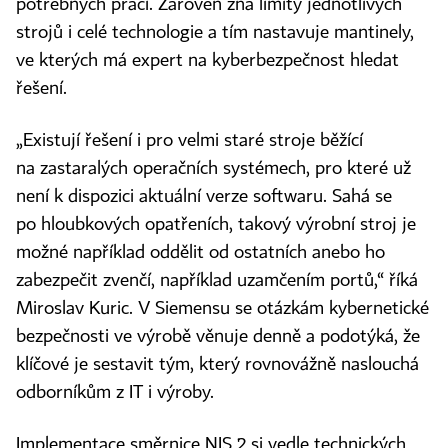
potřebných prací. Zároveň zná limity jednotlivých
strojů i celé technologie a tím nastavuje mantinely,
ve kterých má expert na kyberbezpečnost hledat
řešení.
„Existují řešení i pro velmi staré stroje běžící
na zastaralých operačních systémech, pro které už
není k dispozici aktuální verze softwaru. Sahá se
po hloubkových opatřeních, takový výrobní stroj je
možné například oddělit od ostatních anebo ho
zabezpečit zvenčí, například uzamčením portů,“ říká
Miroslav Kuric. V Siemensu se otázkám kybernetické
bezpečnosti ve výrobě věnuje denně a podotýká, že
klíčové je sestavit tým, který rovnovážně naslouchá
odborníkům z IT i výroby.
Implementace směrnice NIS 2 si vedle technických