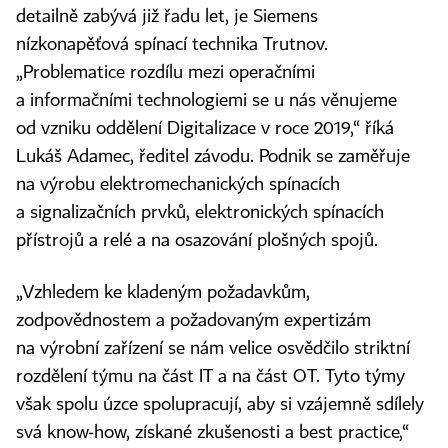
detailně zabývá již řadu let, je Siemens
nízkonapěťová spínací technika Trutnov.
„Problematice rozdílu mezi operačními
a informačními technologiemi se u nás věnujeme
od vzniku oddělení Digitalizace v roce 2019,“ říká
Lukáš Adamec, ředitel závodu. Podnik se zaměřuje
na výrobu elektromechanických spínacích
a signalizačních prvků, elektronických spínacích
přístrojů a relé a na osazování plošných spojů.
„Vzhledem ke kladeným požadavkům,
zodpovědnostem a požadovaným expertizám
na výrobní zařízení se nám velice osvědčilo striktní
rozdělení týmu na část IT a na část OT. Tyto týmy
však spolu úzce spolupracují, aby si vzájemně sdílely
svá know‑how, získané zkušenosti a best practice,“