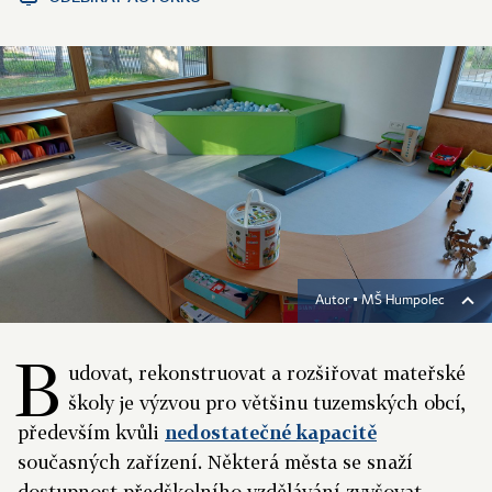
Autor ▪
MŠ Humpolec
B
udovat, rekonstruovat a rozšiřovat mateřské
školy je výzvou pro většinu tuzemských obcí,
především kvůli
nedostatečné kapacitě
současných zařízení. Některá města se snaží
dostupnost předškolního vzdělávání zvyšovat