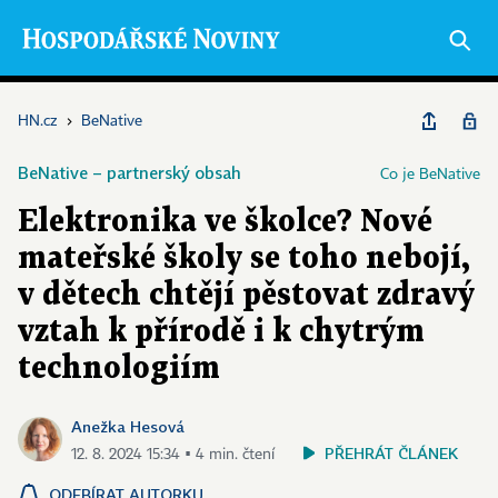
HN.cz
›
BeNative
BeNative – partnerský obsah
Co je BeNative
Elektronika ve školce? Nové
mateřské školy se toho nebojí,
v dětech chtějí pěstovat zdravý
vztah k přírodě i k chytrým
technologiím
Anežka Hesová
PŘEHRÁT ČLÁNEK
12. 8. 2024 15:34 ▪ 4 min. čtení
ODEBÍRAT AUTORKU