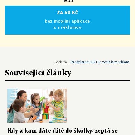
nebo
ZA 40 KČ
bez mobilní aplikace
a s reklamou
|
Předplatné HN+ je zcela bez reklam.
Související články
Kdy a kam dáte dítě do školky, zeptá se