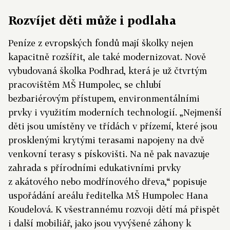
Rozvíjet děti může i podlaha
Peníze z evropských fondů mají školky nejen
kapacitně rozšířit, ale také modernizovat. Nově
vybudovaná školka Podhrad, která je už čtvrtým
pracovištěm MŠ Humpolec, se chlubí
bezbariérovým přístupem, environmentálními
prvky i využitím moderních technologií. „Nejmenší
děti jsou umístěny ve třídách v přízemí, které jsou
prosklenými krytými terasami napojeny na dvě
venkovní terasy s pískovišti. Na ně pak navazuje
zahrada s přírodními edukativními prvky
z akátového nebo modřínového dřeva,“ popisuje
uspořádání areálu ředitelka MŠ Humpolec Hana
Koudelová. K všestrannému rozvoji dětí má přispět
i další mobiliář, jako jsou vyvýšené záhony k