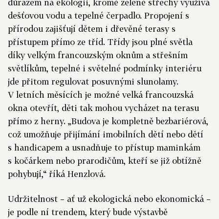
důrazem na ekologii, kromě zelené střechy využívá
dešťovou vodu a tepelné čerpadlo. Propojení s
přírodou zajišťují dětem i dřevěné terasy s
přístupem přímo ze tříd.
Třídy jsou plné světla
díky velkým francouzským oknům a střešním
světlíkům, tepelné i světelné podmínky interiéru
jde přitom regulovat posuvnými slunolamy.
V letních měsících je možné velká francouzská
okna otevřít, děti tak mohou vycházet na terasu
přímo z herny.
„B
udova je kompletně bezbariérová,
což umožňuje přijímání imobilních dětí nebo dětí
s handicapem a usnadňuje to přístup maminkám
s kočárkem nebo prarodičům, kteří se již obtížně
pohybují,“ říká Henzlová.
Udržitelnost – ať už ekologická nebo ekonomická –
je podle ní trendem, který bude výstavbě