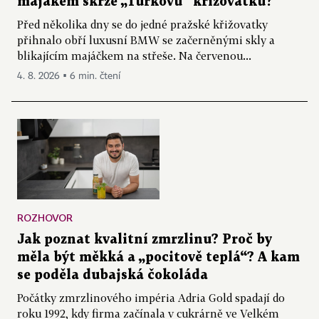
majákem skrze „Turkovu“ křižovatku?
Před několika dny se do jedné pražské křižovatky
přihnalo obří luxusní BMW se začerněnými skly a
blikajícím majáčkem na střeše. Na červenou...
4. 8. 2026 ▪ 6 min. čtení
ROZHOVOR
Jak poznat kvalitní zmrzlinu? Proč by
měla být měkká a „pocitově teplá“? A kam
se poděla dubajská čokoláda
Počátky zmrzlinového impéria Adria Gold spadají do
roku 1992, kdy firma začínala v cukrárně ve Velkém